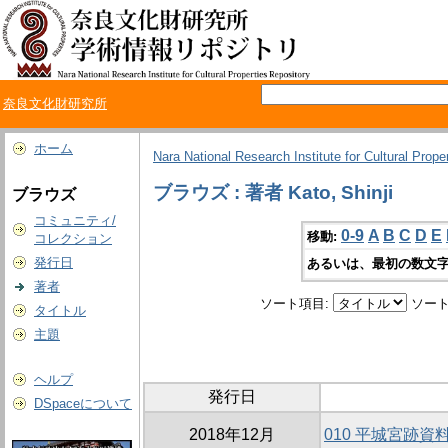
奈良文化財研究所
ホーム
Nara National Research Institute for Cultural Prope
ブラウズ : 著者 Kato, Shinji
ブラウズ
コミュニティ/
0-9
A
B
C
D
E
移動:
コレクション
発行日
あるいは、最初の数文字
著者
ソート項目:
ソート
タイトル
主題
ヘルプ
発行日
DSpaceについて
2018年12月
010 平城宮跡