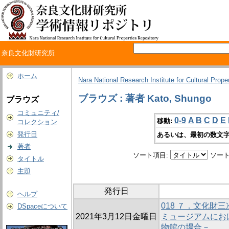
奈良文化財研究所
ホーム
Nara National Research Institute for Cultural Prope
ブラウズ : 著者 Kato, Shungo
ブラウズ
コミュニティ/
0-9
A
B
C
D
E
移動:
コレクション
発行日
あるいは、最初の数文字
著者
ソート項目:
ソート
タイトル
主題
発行日
ヘルプ
018 ７．文化財
DSpaceについて
2021年3月12日金曜日
ミュージアムにお
物館の場合－