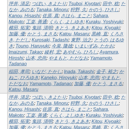
坪井, 清足
;
つぼい, きよたり
;
Tsuboi, Kiyotari
;
田中, 稔
;
た
なか, みのる
;
Tanaka, Minoru
;
狩野, 久
;
かのう, ひさし
;
Kanou, Hisashi
;
佐原, 真
;
さはら, まこと
;
Sahara,
Makoto
;
工楽, 善通
;
くらく, よしゆき
;
Kuraku, Yoshiyuki
;
横田, 拓実
;
鬼頭, 清明
;
きとう, きよあき
;
Kitou, Kiyoaki
;
加藤, 優
;
かとう, まさる
;
Katou, Masaru
;
黒崎, 直
;
くろさ
き, ただし
;
Kurosaki, Tadashi
;
東野, 治之
;
とうの, はるゆ
き
;
Touno, Haruyuki
;
今泉, 隆雄
;
いまいずみ, たかお
;
Imaizumi, Takao
;
綾村, 宏
;
あやむら, ひろし
;
Ayamura,
Hiroshi
;
山本, 忠尚
;
やまもと, ただなお
;
Yamamoto,
Tadanao
稲田, 孝司
;
いなだ, たかし
;
Inada, Takashi
;
金子, 裕之
;
か
ねこ, ひろゆき
;
Kaneko, Hiroyuki
;
山本, 忠尚
;
やまもと,
ただなお
;
Yamamoto, Tadanao
;
加藤, 優
;
かとう, まさる
;
Katou, Masaru
坪井, 清足
;
つぼい, きよたり
;
Tsuboi, Kiyotari
;
田中, 稔
;
た
なか, みのる
;
Tanaka, Minoru
;
狩野, 久
;
かのう, ひさし
;
Kanou, Hisashi
;
佐原, 真
;
さはら, まこと
;
Sahara,
Makoto
;
工楽, 善通
;
くらく, よしゆき
;
Kuraku, Yoshiyuki
;
横田, 拓実
;
鬼頭, 清明
;
きとう, きよあき
;
Kitou, Kiyoaki
;
加藤, 優
;
かとう, まさる
;
Katou, Masaru
;
黒崎, 直
;
くろさ