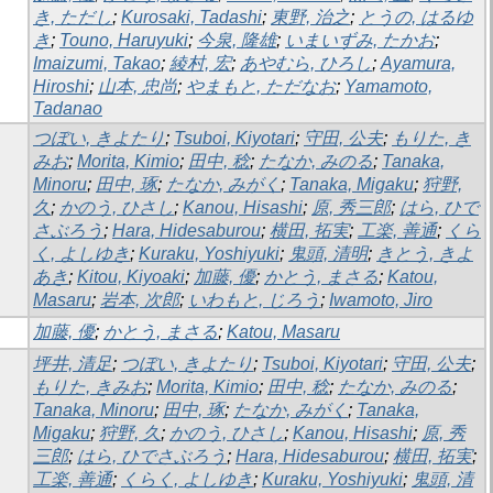
き, ただし
;
Kurosaki, Tadashi
;
東野, 治之
;
とうの, はるゆ
き
;
Touno, Haruyuki
;
今泉, 隆雄
;
いまいずみ, たかお
;
Imaizumi, Takao
;
綾村, 宏
;
あやむら, ひろし
;
Ayamura,
Hiroshi
;
山本, 忠尚
;
やまもと, ただなお
;
Yamamoto,
Tadanao
つぼい, きよたり
;
Tsuboi, Kiyotari
;
守田, 公夫
;
もりた, き
みお
;
Morita, Kimio
;
田中, 稔
;
たなか, みのる
;
Tanaka,
Minoru
;
田中, 琢
;
たなか, みがく
;
Tanaka, Migaku
;
狩野,
久
;
かのう, ひさし
;
Kanou, Hisashi
;
原, 秀三郎
;
はら, ひで
さぶろう
;
Hara, Hidesaburou
;
横田, 拓実
;
工楽, 善通
;
くら
く, よしゆき
;
Kuraku, Yoshiyuki
;
鬼頭, 清明
;
きとう, きよ
あき
;
Kitou, Kiyoaki
;
加藤, 優
;
かとう, まさる
;
Katou,
Masaru
;
岩本, 次郎
;
いわもと, じろう
;
Iwamoto, Jiro
加藤, 優
;
かとう, まさる
;
Katou, Masaru
坪井, 清足
;
つぼい, きよたり
;
Tsuboi, Kiyotari
;
守田, 公夫
;
もりた, きみお
;
Morita, Kimio
;
田中, 稔
;
たなか, みのる
;
Tanaka, Minoru
;
田中, 琢
;
たなか, みがく
;
Tanaka,
Migaku
;
狩野, 久
;
かのう, ひさし
;
Kanou, Hisashi
;
原, 秀
三郎
;
はら, ひでさぶろう
;
Hara, Hidesaburou
;
横田, 拓実
;
工楽, 善通
;
くらく, よしゆき
;
Kuraku, Yoshiyuki
;
鬼頭, 清