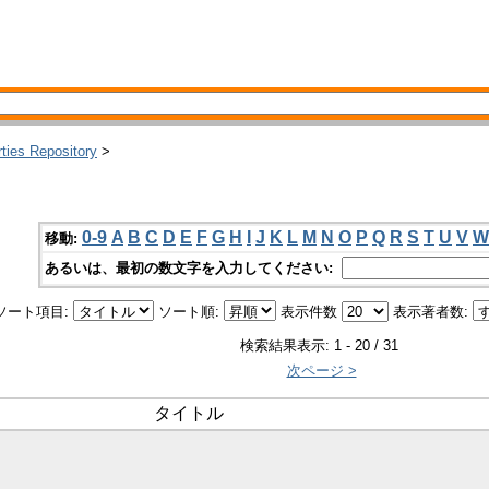
rties Repository
>
0-9
A
B
C
D
E
F
G
H
I
J
K
L
M
N
O
P
Q
R
S
T
U
V
W
移動:
あるいは、最初の数文字を入力してください:
ソート項目:
ソート順:
表示件数
表示著者数:
検索結果表示: 1 - 20 / 31
次ページ >
タイトル