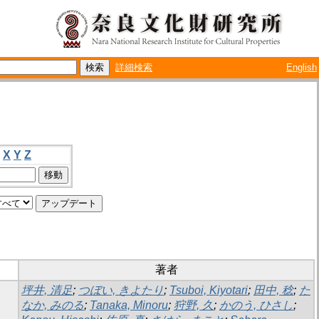
詳細検索
English
X
Y
Z
著者
坪井, 清足
;
つぼい, きよたり
;
Tsuboi, Kiyotari
;
田中, 稔
;
た
なか, みのる
;
Tanaka, Minoru
;
狩野, 久
;
かのう, ひさし
;