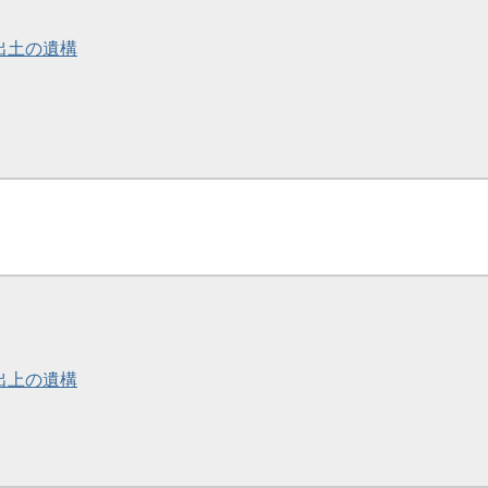
簡出土の遺構
簡出上の遺構