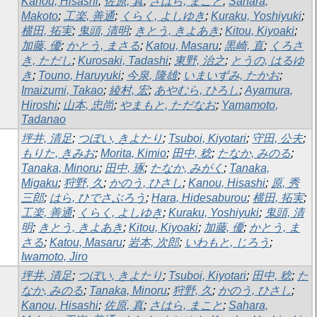
Kanou, Hisashi
;
佐原, 真
;
さはら, まこと
;
Sahara,
Makoto
;
工楽, 善通
;
くらく, よしゆき
;
Kuraku, Yoshiyuki
;
横田, 拓実
;
鬼頭, 清明
;
きとう, きよあき
;
Kitou, Kiyoaki
;
加藤, 優
;
かとう, まさる
;
Katou, Masaru
;
黒崎, 直
;
くろさ
き, ただし
;
Kurosaki, Tadashi
;
東野, 治之
;
とうの, はるゆ
き
;
Touno, Haruyuki
;
今泉, 隆雄
;
いまいずみ, たかお
;
Imaizumi, Takao
;
綾村, 宏
;
あやむら, ひろし
;
Ayamura,
Hiroshi
;
山本, 忠尚
;
やまもと, ただなお
;
Yamamoto,
Tadanao
坪井, 清足
;
つぼい, きよたり
;
Tsuboi, Kiyotari
;
守田, 公夫
;
もりた, きみお
;
Morita, Kimio
;
田中, 稔
;
たなか, みのる
;
Tanaka, Minoru
;
田中, 琢
;
たなか, みがく
;
Tanaka,
Migaku
;
狩野, 久
;
かのう, ひさし
;
Kanou, Hisashi
;
原, 秀
三郎
;
はら, ひでさぶろう
;
Hara, Hidesaburou
;
横田, 拓実
;
工楽, 善通
;
くらく, よしゆき
;
Kuraku, Yoshiyuki
;
鬼頭, 清
明
;
きとう, きよあき
;
Kitou, Kiyoaki
;
加藤, 優
;
かとう, ま
さる
;
Katou, Masaru
;
岩本, 次郎
;
いわもと, じろう
;
Iwamoto, Jiro
坪井, 清足
;
つぼい, きよたり
;
Tsuboi, Kiyotari
;
田中, 稔
;
た
なか, みのる
;
Tanaka, Minoru
;
狩野, 久
;
かのう, ひさし
;
Kanou, Hisashi
;
佐原, 真
;
さはら, まこと
;
Sahara,