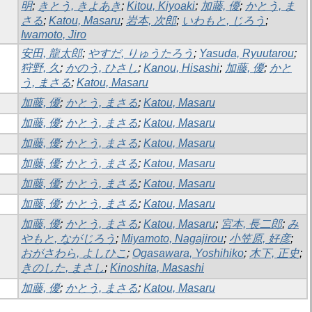
明
;
きとう, きよあき
;
Kitou, Kiyoaki
;
加藤, 優
;
かとう, ま
さる
;
Katou, Masaru
;
岩本, 次郎
;
いわもと, じろう
;
Iwamoto, Jiro
安田, 龍太郎
;
やすだ, りゅうたろう
;
Yasuda, Ryuutarou
;
狩野, 久
;
かのう, ひさし
;
Kanou, Hisashi
;
加藤, 優
;
かと
う, まさる
;
Katou, Masaru
加藤, 優
;
かとう, まさる
;
Katou, Masaru
加藤, 優
;
かとう, まさる
;
Katou, Masaru
加藤, 優
;
かとう, まさる
;
Katou, Masaru
加藤, 優
;
かとう, まさる
;
Katou, Masaru
加藤, 優
;
かとう, まさる
;
Katou, Masaru
加藤, 優
;
かとう, まさる
;
Katou, Masaru
加藤, 優
;
かとう, まさる
;
Katou, Masaru
;
宮本, 長二郎
;
み
やもと, ながじろう
;
Miyamoto, Nagajirou
;
小笠原, 好彦
;
おがさわら, よしひこ
;
Ogasawara, Yoshihiko
;
木下, 正史
;
きのした, まさし
;
Kinoshita, Masashi
加藤, 優
;
かとう, まさる
;
Katou, Masaru