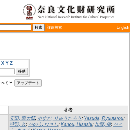
詳細検索
English
X
Y
Z
著者
安田, 龍太郎
;
やすだ, りゅうたろう
;
Yasuda, Ryuutarou
;
狩野, 久
;
かのう, ひさし
;
Kanou, Hisashi
;
加藤, 優
;
かと