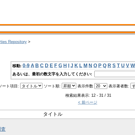
rties Repository
>
0-9
A
B
C
D
E
F
G
H
I
J
K
L
M
N
O
P
Q
R
S
T
U
V
W
移動:
あるいは、最初の数文字を入力してください:
ソート項目:
ソート順:
表示件数
表示著者数:
検索結果表示: 12 - 31 / 31
< 前ページ
タイトル
調査