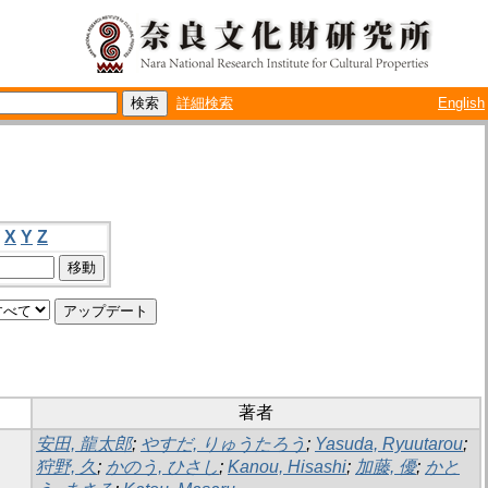
詳細検索
English
X
Y
Z
著者
安田, 龍太郎
;
やすだ, りゅうたろう
;
Yasuda, Ryuutarou
;
狩野, 久
;
かのう, ひさし
;
Kanou, Hisashi
;
加藤, 優
;
かと