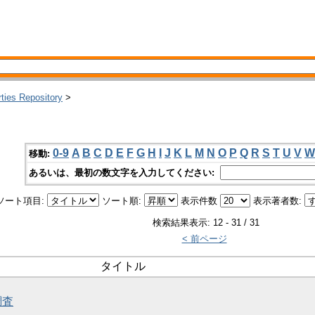
rties Repository
>
0-9
A
B
C
D
E
F
G
H
I
J
K
L
M
N
O
P
Q
R
S
T
U
V
W
移動:
あるいは、最初の数文字を入力してください:
ソート項目:
ソート順:
表示件数
表示著者数:
検索結果表示: 12 - 31 / 31
< 前ページ
タイトル
調査