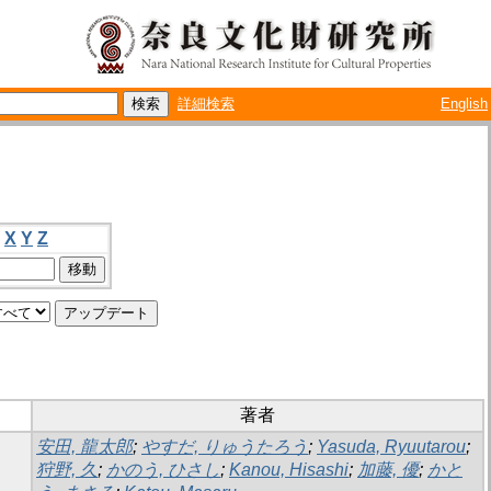
詳細検索
English
X
Y
Z
著者
安田, 龍太郎
;
やすだ, りゅうたろう
;
Yasuda, Ryuutarou
;
狩野, 久
;
かのう, ひさし
;
Kanou, Hisashi
;
加藤, 優
;
かと