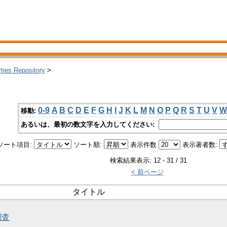
rties Repository
>
0-9
A
B
C
D
E
F
G
H
I
J
K
L
M
N
O
P
Q
R
S
T
U
V
W
移動:
あるいは、最初の数文字を入力してください:
ソート項目:
ソート順:
表示件数
表示著者数:
検索結果表示: 12 - 31 / 31
< 前ページ
タイトル
調査