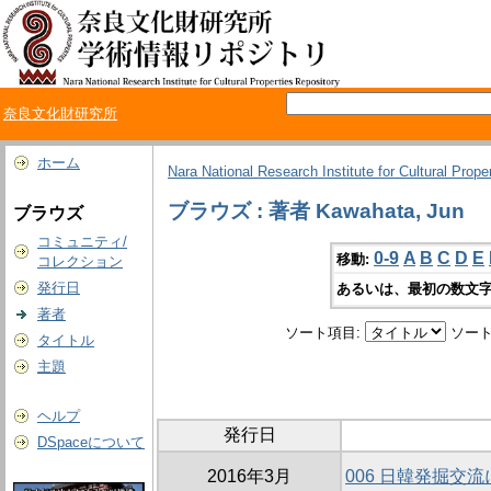
奈良文化財研究所
ホーム
Nara National Research Institute for Cultural Prope
ブラウズ : 著者 Kawahata, Jun
ブラウズ
コミュニティ/
0-9
A
B
C
D
E
移動:
コレクション
発行日
あるいは、最初の数文字
著者
ソート項目:
ソート
タイトル
主題
ヘルプ
発行日
DSpaceについて
2016年3月
006 日韓発掘交