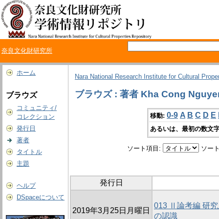
奈良文化財研究所
ホーム
Nara National Research Institute for Cultural Prope
ブラウズ : 著者 Kha Cong Nguye
ブラウズ
コミュニティ/
0-9
A
B
C
D
E
移動:
コレクション
発行日
あるいは、最初の数文字
著者
ソート項目:
ソート
タイトル
主題
発行日
ヘルプ
DSpaceについて
013 Ⅱ論考編 
2019年3月25日月曜日
の認識