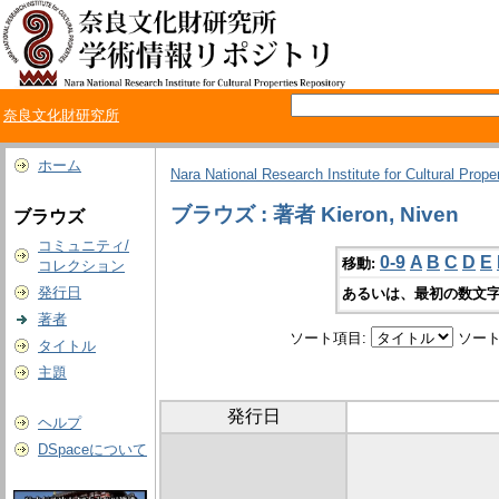
奈良文化財研究所
ホーム
Nara National Research Institute for Cultural Prope
ブラウズ : 著者 Kieron, Niven
ブラウズ
コミュニティ/
0-9
A
B
C
D
E
移動:
コレクション
発行日
あるいは、最初の数文字
著者
ソート項目:
ソート
タイトル
主題
発行日
ヘルプ
DSpaceについて