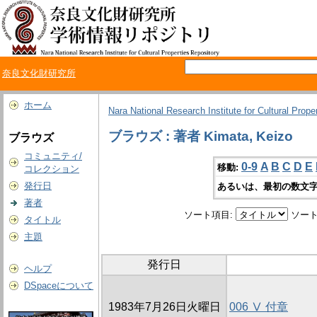
奈良文化財研究所
ホーム
Nara National Research Institute for Cultural Prope
ブラウズ : 著者 Kimata, Keizo
ブラウズ
コミュニティ/
0-9
A
B
C
D
E
移動:
コレクション
発行日
あるいは、最初の数文字
著者
ソート項目:
ソート
タイトル
主題
発行日
ヘルプ
DSpaceについて
1983年7月26日火曜日
006 Ⅴ 付章