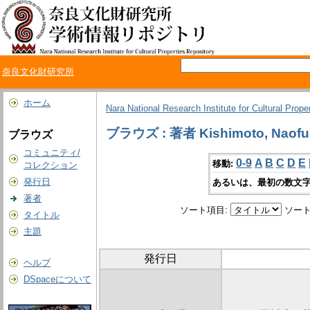
奈良文化財研究所
ホーム
Nara National Research Institute for Cultural Prope
ブラウズ : 著者 Kishimoto, Naofu
ブラウズ
コミュニティ/
0-9
A
B
C
D
E
移動:
コレクション
発行日
あるいは、最初の数文字
著者
ソート項目:
ソート
タイトル
主題
発行日
ヘルプ
DSpaceについて