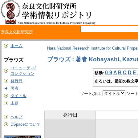
奈良文化財研究所
ホーム
Nara National Research Institute for Cultural Prope
ブラウズ : 著者 Kobayashi, Kazu
ブラウズ
コミュニティ/
0-9
A
B
C
D
E
移動:
コレクション
発行日
あるいは、最初の数文字
著者
ソート項目:
ソート
タイトル
主題
発行日
ヘルプ
DSpaceについて