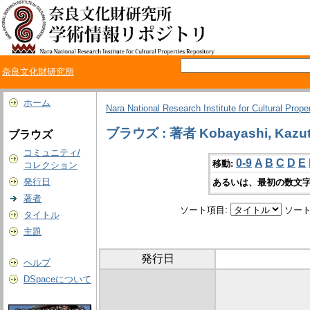
奈良文化財研究所
ホーム
Nara National Research Institute for Cultural Prope
ブラウズ : 著者 Kobayashi, Kazu
ブラウズ
コミュニティ/
0-9
A
B
C
D
E
移動:
コレクション
発行日
あるいは、最初の数文字
著者
ソート項目:
ソート
タイトル
主題
発行日
ヘルプ
DSpaceについて