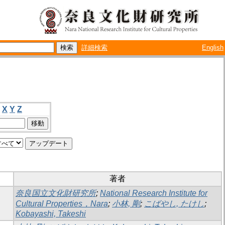
詳細検索
English
X
Y
Z
著者
奈良国立文化財研究所
;
National Research Institute for
Cultural Properties，Nara
;
小林, 剛
;
こばやし, たけし
;
Kobayashi, Takeshi