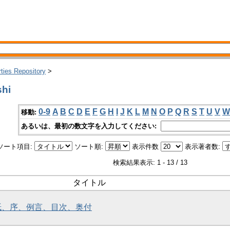
rties Repository
>
hi
0-9
A
B
C
D
E
F
G
H
I
J
K
L
M
N
O
P
Q
R
S
T
U
V
W
移動:
あるいは、最初の数文字を入力してください:
ソート項目:
ソート順:
表示件数
表示著者数:
検索結果表示: 1 - 13 / 13
タイトル
題紙、序、例言、目次、奥付