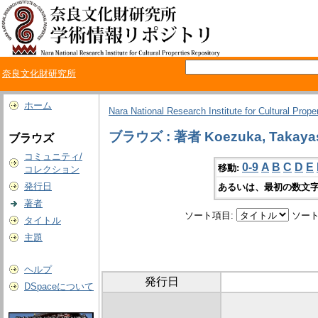
奈良文化財研究所
ホーム
Nara National Research Institute for Cultural Prope
ブラウズ : 著者 Koezuka, Takaya
ブラウズ
コミュニティ/
0-9
A
B
C
D
E
移動:
コレクション
発行日
あるいは、最初の数文字
著者
ソート項目:
ソート
タイトル
主題
ヘルプ
発行日
DSpaceについて