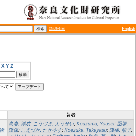
詳細検索
English
X
Y
Z
著者
高妻, 洋成
;
こうづま, ようせい
;
Kouzuma, Yousei
;
肥塚,
術
隆保
;
こえづか, たかやす
;
Koezuka, Takayasu
;
降幡, 順子
;