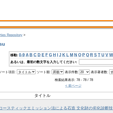
rties Repository
>
su
0-9
A
B
C
D
E
F
G
H
I
J
K
L
M
N
O
P
Q
R
S
T
U
V
W
移動:
あるいは、最初の数文字を入力してください:
ソート項目:
ソート順:
表示件数
表示著者数:
検索結果表示: 78 - 78 / 78
< 前ページ
タイトル
コースティックエミッション法による石造 文化財の劣化診断技