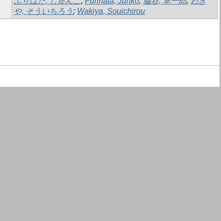
ふりはた, じゅんこ
;
Furihata, Junko
;
脇谷, 草一郎
;
わき
や, そういちろう
;
Wakiya, Souichirou