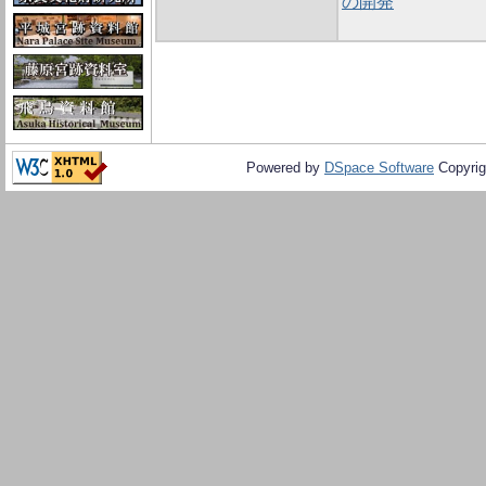
の開発
Powered by
DSpace Software
Copyrig