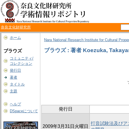
奈良文化財研究所
ホーム
Nara National Research Institute for Cultural Prope
ブラウズ : 著者 Koezuka, Takaya
ブラウズ
コミュニティ/
コレクション
発行日
著者
タイトル
主題
ヘルプ
発行日
DSpaceについて
打音試験法及びア
2009年3月31日火曜日