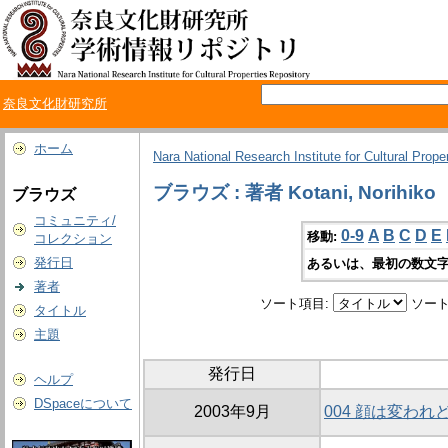
奈良文化財研究所
ホーム
Nara National Research Institute for Cultural Prope
ブラウズ : 著者 Kotani, Norihiko
ブラウズ
コミュニティ/
0-9
A
B
C
D
E
移動:
コレクション
発行日
あるいは、最初の数文字
著者
ソート項目:
ソート
タイトル
主題
発行日
ヘルプ
DSpaceについて
2003年9月
004 顔は変わ