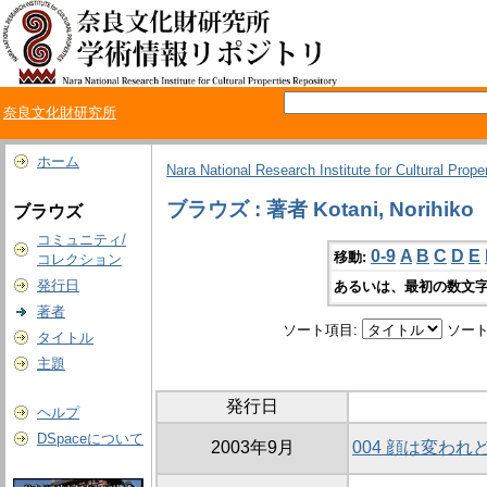
奈良文化財研究所
ホーム
Nara National Research Institute for Cultural Prope
ブラウズ : 著者 Kotani, Norihiko
ブラウズ
コミュニティ/
0-9
A
B
C
D
E
移動:
コレクション
発行日
あるいは、最初の数文字
著者
ソート項目:
ソート
タイトル
主題
発行日
ヘルプ
DSpaceについて
2003年9月
004 顔は変わ