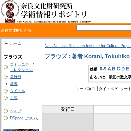
奈良文化財研究所
ホーム
Nara National Research Institute for Cultural Prope
ブラウズ : 著者 Kotani, Tokuhiko
ブラウズ
コミュニティ/
0-9
A
B
C
D
E
移動:
コレクション
発行日
あるいは、最初の数文字
著者
ソート項目:
ソート
タイトル
主題
発行日
ヘルプ
DSpaceについて