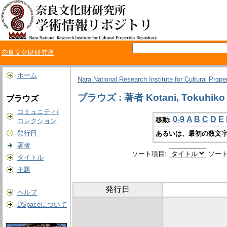
奈良文化財研究所
ホーム
Nara National Research Institute for Cultural Prope
ブラウズ : 著者 Kotani, Tokuhiko
ブラウズ
コミュニティ/
0-9
A
B
C
D
E
移動:
コレクション
発行日
あるいは、最初の数文字
著者
ソート項目:
ソート
タイトル
主題
発行日
ヘルプ
DSpaceについて