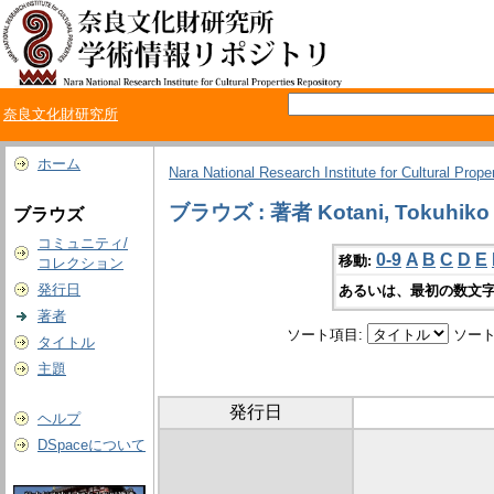
奈良文化財研究所
ホーム
Nara National Research Institute for Cultural Prope
ブラウズ : 著者 Kotani, Tokuhiko
ブラウズ
コミュニティ/
0-9
A
B
C
D
E
移動:
コレクション
発行日
あるいは、最初の数文字
著者
ソート項目:
ソート
タイトル
主題
発行日
ヘルプ
DSpaceについて