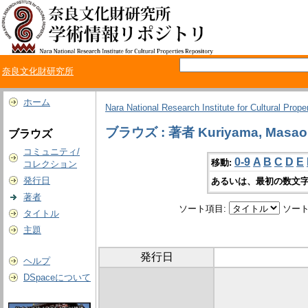
奈良文化財研究所
ホーム
Nara National Research Institute for Cultural Prope
ブラウズ : 著者 Kuriyama, Masao
ブラウズ
コミュニティ/
0-9
A
B
C
D
E
移動:
コレクション
発行日
あるいは、最初の数文字
著者
ソート項目:
ソート
タイトル
主題
発行日
ヘルプ
DSpaceについて