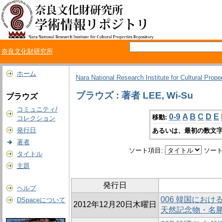
奈良文化財研究所
ホーム
Nara National Research Institute for Cultural Prope
ブラウズ : 著者 LEE, Wi-Su
ブラウズ
コミュニティ/
0-9
A
B
C
D
E
移動:
コレクション
発行日
あるいは、最初の数文字
著者
ソート項目:
ソート
タイトル
主題
発行日
ヘルプ
006 韓国にお
DSpaceについて
2012年12月20日木曜日
天然記念物・名