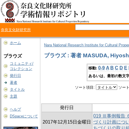
奈良文化財研究所
ホーム
Nara National Research Institute for Cultural Prope
ブラウズ : 著者 MASUDA, Hiyosh
ブラウズ
コミュニティ/
0-9
A
B
C
D
E
移動:
コレクション
発行日
あるいは、最初の数文字
著者
ソート項目:
ソート
タイトル
主題
発行日
ヘルプ
019 Ⅲ事例報
DSpaceについて
2017年12月15日金曜日
づくり計画につ
ちづくりの取り