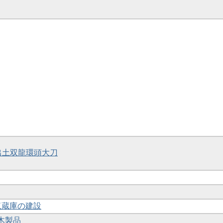
号墳出土双龍環頭大刀
3収蔵庫の建設
4木製品