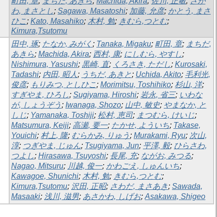
町田, 章
;
まちだ, あきら
;
Machida, Akira
;
佐川, 正敏
;
さが
わ, まさとし
;
Sagawa, Masatoshi
;
加藤, 允彦
;
かとう, まさ
ひこ
;
Kato, Masahiko
;
木村, 勉
;
きむら,つとむ
;
Kimura,Tsutomu
田中, 琢
;
たなか, みがく
;
Tanaka, Migaku
;
町田, 章
;
まちだ,
あきら
;
Machida, Akira
;
西村, 康
;
にしむら, やすし
;
Nishimura, Yasushi
;
黒崎, 直
;
くろさき, ただし
;
Kurosaki,
Tadashi
;
内田, 昭人
;
うちだ, あきと
;
Uchida, Akito
;
毛利光,
俊彦
;
もりみつ, としひこ
;
Morimitsu, Toshihiko
;
杉山, 洋
;
すぎやま, ひろし
;
Sugiyama, Hiroshi
;
岩永, 省三
;
いわな
が, しょうぞう
;
Iwanaga, Shozo
;
山中, 敏史
;
やまなか, と
しじ
;
Yamanaka, Toshiji
;
松村, 恵司
;
まつむら, けいじ
;
Matsumura, Keiji
;
高瀬, 要一
;
たかせ, よういち
;
Takase,
Youichi
;
村上, 隆
;
むらかみ, りゅう
;
Murakami, Ryu
;
次山,
淳
;
つぎやま, じゅん
;
Tsugiyama, Jun
;
平澤, 毅
;
ひらさわ,
つよし
;
Hirasawa, Tsuyoshi
;
長尾, 充
;
ながお, みつる
;
Nagao, Mitsuru
;
川越, 俊一
;
かわごえ, しゅんいち
;
Kawagoe, Shunichi
;
木村, 勉
;
きむら,つとむ
;
Kimura,Tsutomu
;
沢田, 正昭
;
さわだ, まさあき
;
Sawada,
Masaaki
;
浅川, 滋男
;
あさかわ, しげお
;
Asakawa, Shigeo