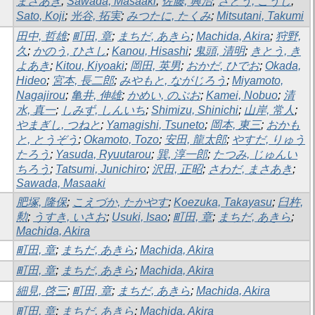
まさあき
;
Sawada, Masaaki
;
佐藤, 興治
;
さとう, こうじ
;
Sato, Koji
;
光谷, 拓実
;
みつたに, たくみ
;
Mitsutani, Takumi
田中, 哲雄
;
町田, 章
;
まちだ, あきら
;
Machida, Akira
;
狩野,
久
;
かのう, ひさし
;
Kanou, Hisashi
;
鬼頭, 清明
;
きとう, き
よあき
;
Kitou, Kiyoaki
;
岡田, 英男
;
おかだ, ひでお
;
Okada,
Hideo
;
宮本, 長二郎
;
みやもと, ながじろう
;
Miyamoto,
Nagajirou
;
亀井, 伸雄
;
かめい, のぶお
;
Kamei, Nobuo
;
清
水, 真一
;
しみず, しんいち
;
Shimizu, Shinichi
;
山岸, 常人
;
やまぎし, つねと
;
Yamagishi, Tsuneto
;
岡本, 東三
;
おかも
と, とうぞう
;
Okamoto, Tozo
;
安田, 龍太郎
;
やすだ, りゅう
たろう
;
Yasuda, Ryuutarou
;
巽, 淳一郎
;
たつみ, じゅんい
ちろう
;
Tatsumi, Junichiro
;
沢田, 正昭
;
さわだ, まさあき
;
Sawada, Masaaki
肥塚, 隆保
;
こえづか, たかやす
;
Koezuka, Takayasu
;
臼杵,
勲
;
うすき, いさお
;
Usuki, Isao
;
町田, 章
;
まちだ, あきら
;
Machida, Akira
町田, 章
;
まちだ, あきら
;
Machida, Akira
町田, 章
;
まちだ, あきら
;
Machida, Akira
細見, 啓三
;
町田, 章
;
まちだ, あきら
;
Machida, Akira
町田, 章
;
まちだ, あきら
;
Machida, Akira