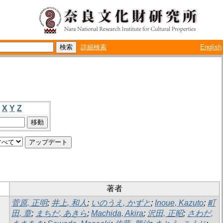
詳細検索
English
X
Y
Z
著者
菅原, 正明
;
井上, 和人
;
いのうえ, かずと
;
Inoue, Kazuto
;
町
田, 章
;
まちだ, あきら
;
Machida, Akira
;
沢田, 正昭
;
さわだ,