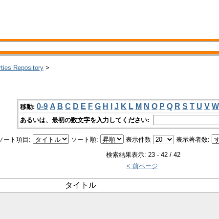
rties Repository
>
0-9
A
B
C
D
E
F
G
H
I
J
K
L
M
N
O
P
Q
R
S
T
U
V
W
移動:
あるいは、最初の数文字を入力してください:
ソート項目:
ソート順:
表示件数
表示著者数:
検索結果表示: 23 - 42 / 42
< 前ページ
タイトル