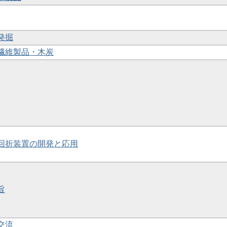
発掘
 5繊維製品・木炭
線回折装置の開発と応用
旨
交流