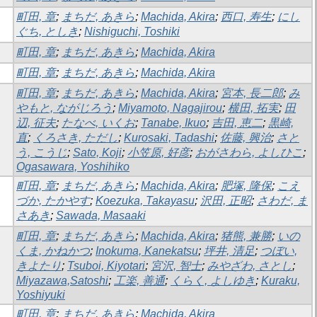
町田, 章
;
まちだ, あきら
;
Machida, Akira
;
西口, 寿生
;
にし
ぐち, としき
;
Nishiguchi, Toshiki
町田, 章
;
まちだ, あきら
;
Machida, Akira
町田, 章
;
まちだ, あきら
;
Machida, Akira
町田, 章
;
まちだ, あきら
;
Machida, Akira
;
宮本, 長二郎
;
み
やもと, ながじろう
;
Miyamoto, Nagajirou
;
横田, 拓実
;
田
辺, 征夫
;
たなべ, いくお
;
Tanabe, Ikuo
;
吉田, 恵二
;
黒崎,
直
;
くろさき, ただし
;
Kurosaki, Tadashi
;
佐藤, 興治
;
さと
う, こうじ
;
Sato, Koji
;
小笠原, 好彦
;
おがさわら, よしひこ
;
Ogasawara, Yoshihiko
町田, 章
;
まちだ, あきら
;
Machida, Akira
;
肥塚, 隆保
;
こえ
づか, たかやす
;
Koezuka, Takayasu
;
沢田, 正昭
;
さわだ, ま
さあき
;
Sawada, Masaaki
町田, 章
;
まちだ, あきら
;
Machida, Akira
;
猪熊, 兼勝
;
いの
くま, かねかつ
;
Inokuma, Kanekatsu
;
坪井, 清足
;
つぼい,
きよたり
;
Tsuboi, Kiyotari
;
宮沢, 智士
;
みやざわ, さとし
;
Miyazawa,Satoshi
;
工楽, 善通
;
くらく, よしゆき
;
Kuraku,
Yoshiyuki
町田, 章
;
まちだ, あきら
;
Machida, Akira