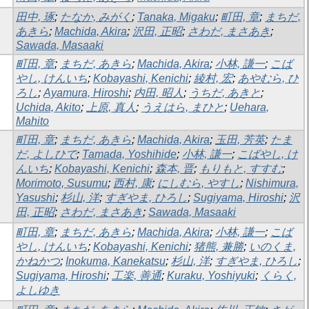
田中, 琢
;
たなか, みがく
;
Tanaka, Migaku
;
町田, 章
;
まちだ,
あきら
;
Machida, Akira
;
沢田, 正昭
;
さわだ, まさあき
;
Sawada, Masaaki
町田, 章
;
まちだ, あきら
;
Machida, Akira
;
小林, 謙一
;
こば
やし, けんいち
;
Kobayashi, Kenichi
;
綾村, 宏
;
あやむら, ひ
ろし
;
Ayamura, Hiroshi
;
内田, 昭人
;
うちだ, あきと
;
Uchida, Akito
;
上原, 真人
;
うえはら, まひと
;
Uehara,
Mahito
町田, 章
;
まちだ, あきら
;
Machida, Akira
;
玉田, 芳英
;
たま
だ, よしひで
;
Tamada, Yoshihide
;
小林, 謙一
;
こばやし, け
んいち
;
Kobayashi, Kenichi
;
森本, 晋
;
もりもと, すすむ
;
Morimoto, Susumu
;
西村, 康
;
にしむら, やすし
;
Nishimura,
Yasushi
;
杉山, 洋
;
すぎやま, ひろし
;
Sugiyama, Hiroshi
;
沢
田, 正昭
;
さわだ, まさあき
;
Sawada, Masaaki
町田, 章
;
まちだ, あきら
;
Machida, Akira
;
小林, 謙一
;
こば
やし, けんいち
;
Kobayashi, Kenichi
;
猪熊, 兼勝
;
いのくま,
かねかつ
;
Inokuma, Kanekatsu
;
杉山, 洋
;
すぎやま, ひろし
;
Sugiyama, Hiroshi
;
工楽, 善通
;
Kuraku, Yoshiyuki
;
くらく,
よしゆき