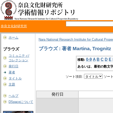
奈良文化財研究所
ホーム
Nara National Research Institute for Cultural Prope
ブラウズ : 著者 Martina, Trognitz
ブラウズ
コミュニティ/
0-9
A
B
C
D
E
移動:
コレクション
発行日
あるいは、最初の数文字
著者
ソート項目:
ソート
タイトル
主題
発行日
ヘルプ
DSpaceについて