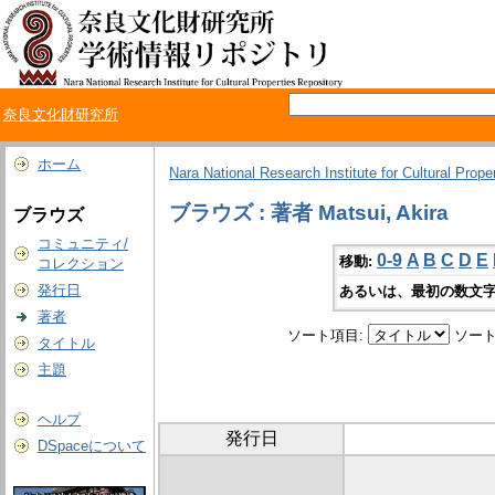
奈良文化財研究所
ホーム
Nara National Research Institute for Cultural Prope
ブラウズ : 著者 Matsui, Akira
ブラウズ
コミュニティ/
0-9
A
B
C
D
E
移動:
コレクション
発行日
あるいは、最初の数文字
著者
ソート項目:
ソート
タイトル
主題
ヘルプ
発行日
DSpaceについて