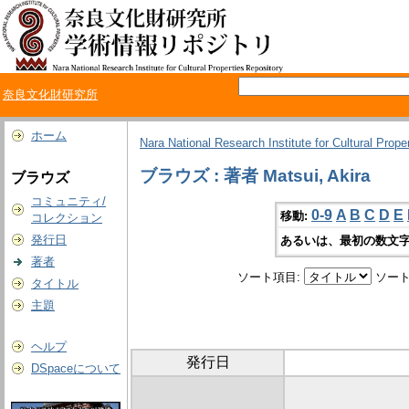
奈良文化財研究所
ホーム
Nara National Research Institute for Cultural Prope
ブラウズ : 著者 Matsui, Akira
ブラウズ
コミュニティ/
0-9
A
B
C
D
E
移動:
コレクション
発行日
あるいは、最初の数文字
著者
ソート項目:
ソート
タイトル
主題
ヘルプ
発行日
DSpaceについて