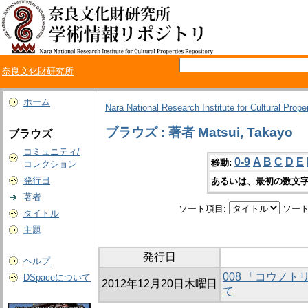
奈良文化財研究所
ホーム
Nara National Research Institute for Cultural Prope
ブラウズ : 著者 Matsui, Takayo
ブラウズ
コミュニティ/
0-9
A
B
C
D
E
移動:
コレクション
発行日
あるいは、最初の数文字
著者
ソート項目:
ソート
タイトル
主題
発行日
ヘルプ
008 「コウノ
DSpaceについて
2012年12月20日木曜日
て