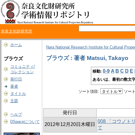
奈良文化財研究所
ホーム
Nara National Research Institute for Cultural Prope
ブラウズ : 著者 Matsui, Takayo
ブラウズ
コミュニティ/
0-9
A
B
C
D
E
移動:
コレクション
発行日
あるいは、最初の数文字
著者
ソート項目:
ソート
タイトル
主題
発行日
ヘルプ
008 「コウノ
DSpaceについて
2012年12月20日木曜日
て