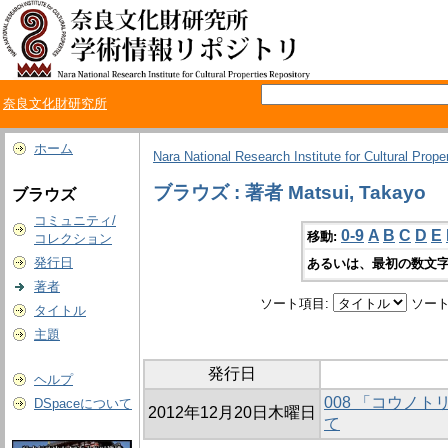
奈良文化財研究所
ホーム
Nara National Research Institute for Cultural Prope
ブラウズ : 著者 Matsui, Takayo
ブラウズ
コミュニティ/
0-9
A
B
C
D
E
移動:
コレクション
発行日
あるいは、最初の数文字
著者
ソート項目:
ソート
タイトル
主題
発行日
ヘルプ
008 「コウノ
DSpaceについて
2012年12月20日木曜日
て