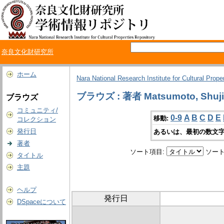
奈良文化財研究所
ホーム
Nara National Research Institute for Cultural Prope
ブラウズ : 著者 Matsumoto, Shuji
ブラウズ
コミュニティ/
0-9
A
B
C
D
E
移動:
コレクション
発行日
あるいは、最初の数文字
著者
ソート項目:
ソート
タイトル
主題
ヘルプ
発行日
DSpaceについて