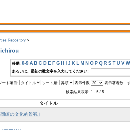
rties Repository
>
chirou
0-9
A
B
C
D
E
F
G
H
I
J
K
L
M
N
O
P
Q
R
S
T
U
V
W
移動:
あるいは、最初の数文字を入力してください:
ソート項目:
ソート順:
表示件数
表示著者数:
検索結果表示: 1 - 5 / 5
タイトル
京都岡崎の文化的景観｣