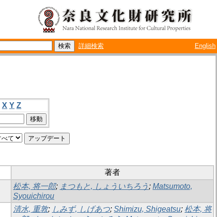
詳細検索
English
X
Y
Z
著者
松本, 将一郎
;
まつもと, しょういちろう
;
Matsumoto,
Syouichirou
清水, 重敦
;
しみず, しげあつ
;
Shimizu, Shigeatsu
;
松本, 将