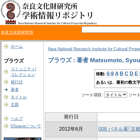
奈良文化財研究所
ホーム
Nara National Research Institute for Cultural Prope
ブラウズ : 著者 Matsumoto, Syoui
ブラウズ
コミュニティ/
0-9
A
B
C
D
E
移動:
コレクション
発行日
あるいは、最初の数文字
著者
ソート項目:
ソート
タイトル
主題
発行日
ヘルプ
DSpaceについて
2012年6月
008 パネル展｢