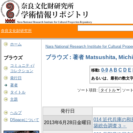
奈良文化財研究所
ホーム
Nara National Research Institute for Cultural Prope
ブラウズ : 著者 Matsushita, Mich
ブラウズ
コミュニティ/
0-9
A
B
C
D
E
移動:
コレクション
発行日
あるいは、最初の数文字
著者
ソート項目:
ソート
タイトル
主題
発行日
ヘルプ
014 近代兵庫の
DSpaceについて
2013年6月28日金曜日
築総合調査３－