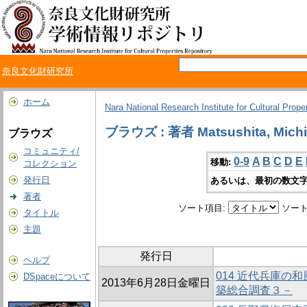
奈良文化財研究所
ホーム
Nara National Research Institute for Cultural Prope
ブラウズ : 著者 Matsushita, Mich
ブラウズ
コミュニティ/
0-9
A
B
C
D
E
移動:
コレクション
発行日
あるいは、最初の数文字
著者
ソート項目:
ソート
タイトル
主題
発行日
ヘルプ
014 近代兵庫の
DSpaceについて
2013年6月28日金曜日
築総合調査３－