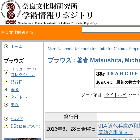
奈良文化財研究所
ホーム
Nara National Research Institute for Cultural Prope
ブラウズ : 著者 Matsushita, Mich
ブラウズ
コミュニティ/
0-9
A
B
C
D
E
移動:
コレクション
発行日
あるいは、最初の数文字
著者
ソート項目:
ソート
タイトル
主題
発行日
ヘルプ
014 近代兵庫の
DSpaceについて
2013年6月28日金曜日
築総合調査３－