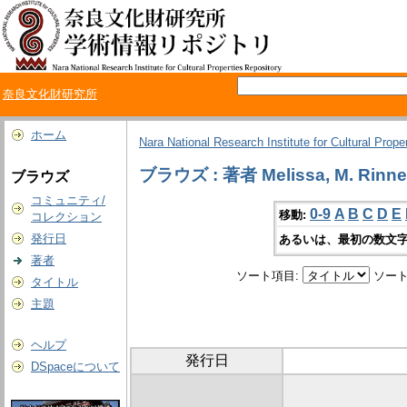
奈良文化財研究所
ホーム
Nara National Research Institute for Cultural Prope
ブラウズ : 著者 Melissa, M. Rinne
ブラウズ
コミュニティ/
0-9
A
B
C
D
E
移動:
コレクション
発行日
あるいは、最初の数文字
著者
ソート項目:
ソート
タイトル
主題
ヘルプ
発行日
DSpaceについて