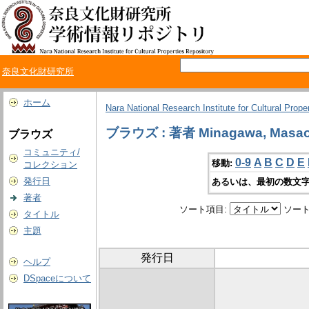
奈良文化財研究所
ホーム
Nara National Research Institute for Cultural Prope
ブラウズ : 著者 Minagawa, Masa
ブラウズ
コミュニティ/
0-9
A
B
C
D
E
移動:
コレクション
発行日
あるいは、最初の数文字
著者
ソート項目:
ソート
タイトル
主題
発行日
ヘルプ
DSpaceについて