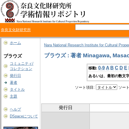
奈良文化財研究所
ホーム
Nara National Research Institute for Cultural Prope
ブラウズ : 著者 Minagawa, Masa
ブラウズ
コミュニティ/
0-9
A
B
C
D
E
移動:
コレクション
発行日
あるいは、最初の数文字
著者
ソート項目:
ソート
タイトル
主題
発行日
ヘルプ
DSpaceについて