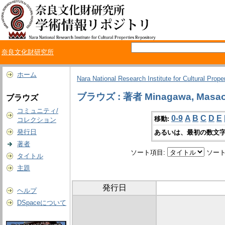
奈良文化財研究所
ホーム
Nara National Research Institute for Cultural Prope
ブラウズ : 著者 Minagawa, Masa
ブラウズ
コミュニティ/
0-9
A
B
C
D
E
移動:
コレクション
発行日
あるいは、最初の数文字
著者
ソート項目:
ソート
タイトル
主題
発行日
ヘルプ
DSpaceについて