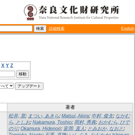
詳細検索
English
X
Y
Z
著者
松井, 章
;
まつい, あきら
;
Matsui, Akira
;
中村, 俊夫
;
なかむ
ら, としお
;
Nakamura, Toshio
;
岡村, 秀典
;
おかむら, ひで
のり
;
Okamura, Hidenori
;
富岡, 直人
;
とみおか, なおと
;
Tomioka, Naoto
;
石黒, 直隆
;
いしぐろ, なおたか
;
Ishiguro,