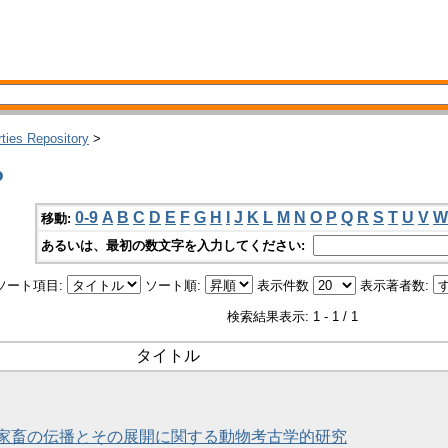
rties Repository
>
o
0-9
A
B
C
D
E
F
G
H
I
J
K
L
M
N
O
P
Q
R
S
T
U
V
W
移動:
あるいは、最初の数文字を入力してください:
ソート項目:
ソート順:
表示件数
表示著者数:
検索結果表示: 1 - 1 / 1
タイトル
家畜の伝播とその展開に関する動物考古学的研究