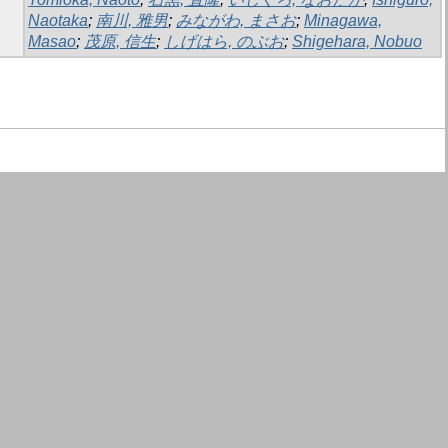
Naotaka
;
南川, 雅男
;
みながわ, まさお
;
Minagawa,
Masao
;
茂原, 信生
;
しげはら, のぶお
;
Shigehara, Nobuo