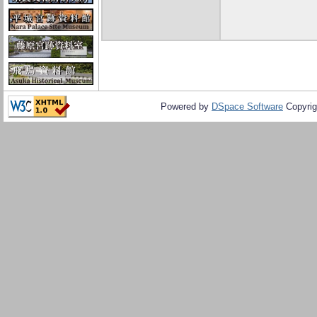
Powered by
DSpace Software
Copyrig