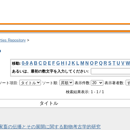
rties Repository
>
o
0-9
A
B
C
D
E
F
G
H
I
J
K
L
M
N
O
P
Q
R
S
T
U
V
W
移動:
あるいは、最初の数文字を入力してください:
ソート項目:
ソート順:
表示件数
表示著者数:
検索結果表示: 1 - 1 / 1
タイトル
家畜の伝播とその展開に関する動物考古学的研究