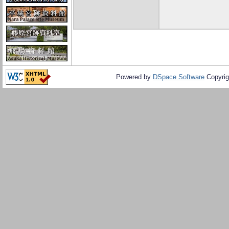
Powered by
DSpace Software
Copyrig