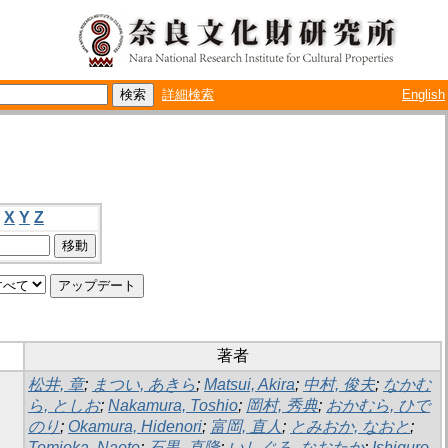
詳細検索
English
X
Y
Z
著者
松井, 章
;
まつい, あきら
;
Matsui, Akira
;
中村, 俊夫
;
なかむ
ら, としお
;
Nakamura, Toshio
;
岡村, 秀典
;
おかむら, ひで
のり
;
Okamura, Hidenori
;
富岡, 直人
;
とみおか, なおと
;
Tomioka, Naoto
;
石黒, 直隆
;
いしぐろ, なおたか
;
Ishiguro,