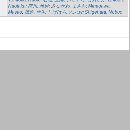
Naotaka
;
南川, 雅男
;
みながわ, まさお
;
Minagawa,
Masao
;
茂原, 信生
;
しげはら, のぶお
;
Shigehara, Nobuo