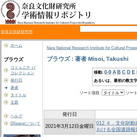
奈良文化財研究所
ホーム
Nara National Research Institute for Cultural Prope
ブラウズ : 著者 Misoi, Takushi
ブラウズ
コミュニティ/
0-9
A
B
C
D
E
移動:
コレクション
発行日
あるいは、最初の数文字
著者
ソート項目:
ソート
タイトル
主題
発行日
ヘルプ
012 ４．文化財
DSpaceについて
2021年3月12日金曜日
おける全国遺跡報