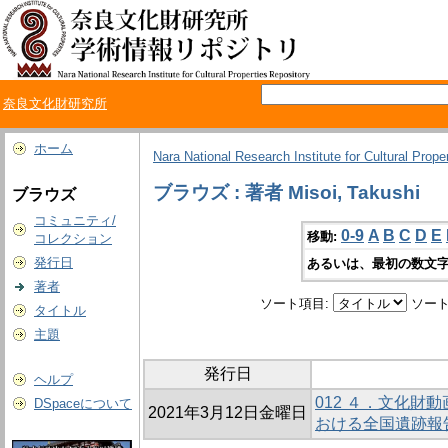
奈良文化財研究所
ホーム
Nara National Research Institute for Cultural Prope
ブラウズ : 著者 Misoi, Takushi
ブラウズ
コミュニティ/
0-9
A
B
C
D
E
移動:
コレクション
発行日
あるいは、最初の数文字
著者
ソート項目:
ソート
タイトル
主題
発行日
ヘルプ
012 ４．文化財
DSpaceについて
2021年3月12日金曜日
おける全国遺跡報