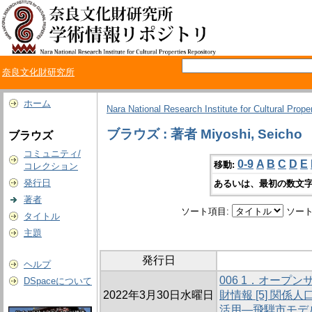
奈良文化財研究所
ホーム
Nara National Research Institute for Cultural Prope
ブラウズ : 著者 Miyoshi, Seicho
ブラウズ
コミュニティ/
0-9
A
B
C
D
E
移動:
コレクション
発行日
あるいは、最初の数文字
著者
ソート項目:
ソート
タイトル
主題
発行日
ヘルプ
006 1．オープ
DSpaceについて
2022年3月30日水曜日
財情報 [5] 関
活用―飛騨市モデ