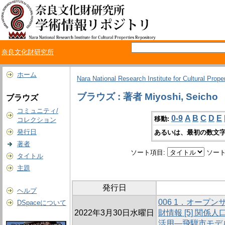
奈良文化財研究所
ホーム
Nara National Research Institute for Cultural Prope
ブラウズ : 著者 Miyoshi, Seicho
ブラウズ
コミュニティ/
0-9
A
B
C
D
E
移動:
コレクション
発行日
あるいは、最初の数文字
著者
ソート項目:
ソート
タイトル
主題
発行日
ヘルプ
006 1．オープ
DSpaceについて
2022年3月30日水曜日
財情報 [5] 関
活用―飛騨市モデ