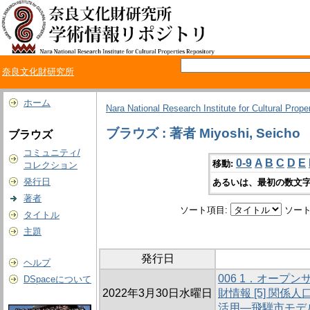
奈良文化財研究所
ホーム
Nara National Research Institute for Cultural Prope
ブラウズ : 著者 Miyoshi, Seicho
ブラウズ
コミュニティ/
0-9
A
B
C
D
E
移動:
コレクション
発行日
あるいは、最初の数文字
著者
ソート項目:
ソート
タイトル
主題
発行日
ヘルプ
006 1．オープ
DSpaceについて
2022年3月30日水曜日
財情報 [5] 関
活用―飛騨市モデ