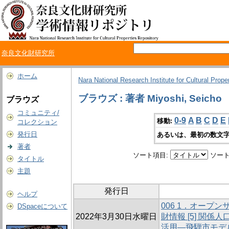
奈良文化財研究所
ホーム
Nara National Research Institute for Cultural Prope
ブラウズ : 著者 Miyoshi, Seicho
ブラウズ
コミュニティ/
0-9
A
B
C
D
E
移動:
コレクション
発行日
あるいは、最初の数文字
著者
ソート項目:
ソート
タイトル
主題
発行日
ヘルプ
006 1．オープ
DSpaceについて
2022年3月30日水曜日
財情報 [5] 関
活用―飛騨市モデ