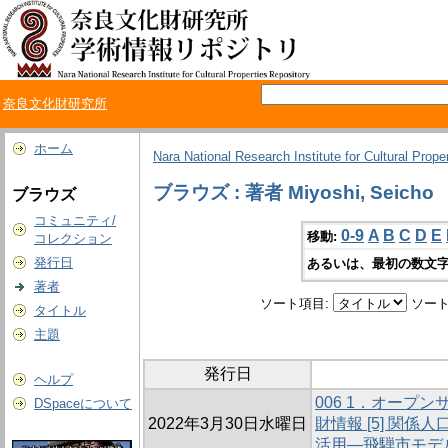
奈良文化財研究所
ホーム
Nara National Research Institute for Cultural Prope
ブラウズ : 著者 Miyoshi, Seicho
ブラウズ
コミュニティ/
0-9
A
B
C
D
E
移動:
コレクション
発行日
あるいは、最初の数文字
著者
ソート項目:
ソート
タイトル
主題
発行日
ヘルプ
006 1．オープ
DSpaceについて
2022年3月30日水曜日
財情報 [5] 関
活用―飛騨市モデ